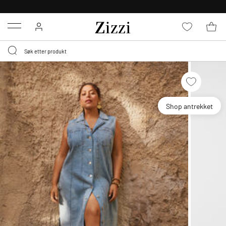
GRATIS LEVERING
FRA 699,- *
Menu
Shop antrekket