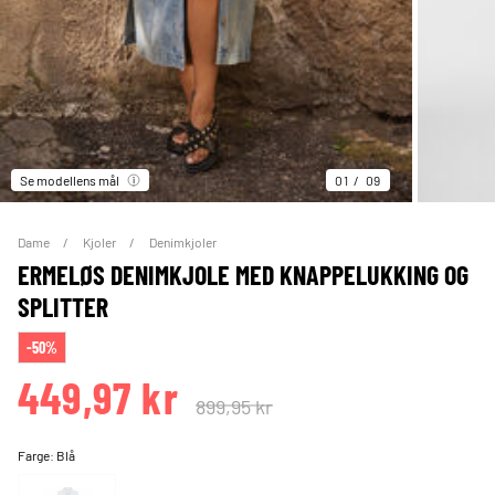
Se modellens mål
01
09
Dame
Kjoler
Denimkjoler
ERMELØS DENIMKJOLE MED KNAPPELUKKING OG
SPLITTER
-50%
449,97 kr
899,95 kr
Farge:
Blå