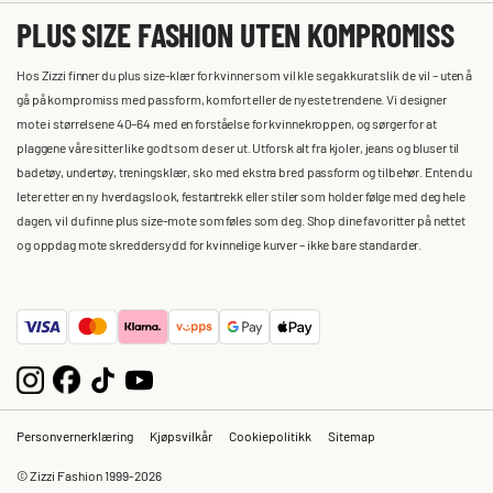
PLUS SIZE FASHION UTEN KOMPROMISS
Hos Zizzi finner du plus size-klær for kvinner som vil kle seg akkurat slik de vil – uten å
gå på kompromiss med passform, komfort eller de nyeste trendene. Vi designer
mote i størrelsene 40–64 med en forståelse for kvinnekroppen, og sørger for at
plaggene våre sitter like godt som de ser ut. Utforsk alt fra kjoler, jeans og bluser til
badetøy, undertøy, treningsklær, sko med ekstra bred passform og tilbehør. Enten du
leter etter en ny hverdagslook, festantrekk eller stiler som holder følge med deg hele
dagen, vil du finne plus size-mote som føles som deg. Shop dine favoritter på nettet
og oppdag mote skreddersydd for kvinnelige kurver – ikke bare standarder.
Personvernerklæring
Kjøpsvilkår
Cookiepolitikk
Sitemap
© Zizzi Fashion 1999-2026