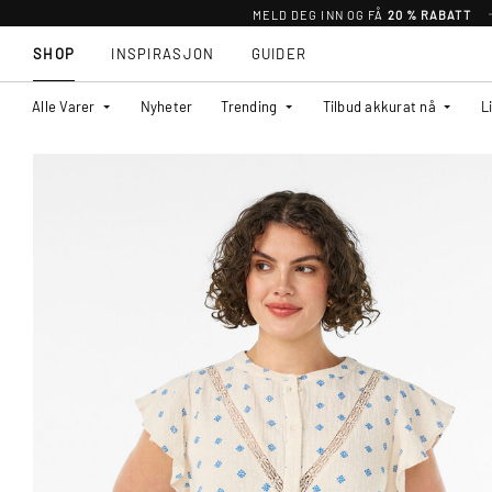
MELD DEG INN OG FÅ
20 % RABATT
SHOP
INSPIRASJON
GUIDER
Alle Varer
Nyheter
Trending
Tilbud akkurat nå
L