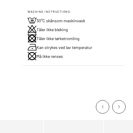
WASHING INSTRUCTIONS:
30°C skånsom maskinvask
Tåler ikke bleking
Tåler ikke tørketromling
Kan strykes ved lav temperatur
Må ikke renses