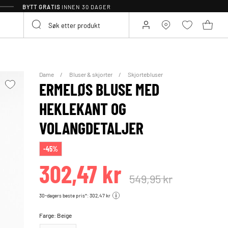
BYTT GRATIS
INNEN 30 DAGER
Dame
Bluser & skjorter
Skjortebluser
ERMELØS BLUSE MED
HEKLEKANT OG
VOLANGDETALJER
-45%
302,47 kr
549,95 kr
30-dagers beste pris*: 302,47 kr
Farge:
Beige