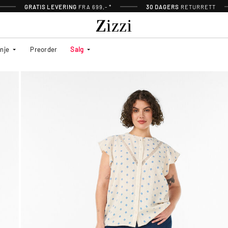
GRATIS LEVERING
FRA 699,- *
30 DAGERS
RETURRETT
inje
Preorder
Salg