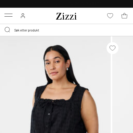
GRATIS LEVERING
FRA 699,- *
Menu