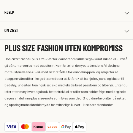
HJELP
OM ZIZZI
PLUS SIZE FASHION UTEN KOMPROMISS
Hos Zizzi finner du plus size-klær for kvinner som vil kle seg akkurat slik de vil – uten å
gå på kompromiss med passform, komfort eller de nyeste trendene. Vi designer
mote i størrelsene 40–64 med en forståelse for kvinnekroppen, og sørger for at
plaggene våre sitter like godt som de ser ut. Utforsk alt fra kjoler, jeans og bluser til
badetøy, undertøy, treningsklær, sko med ekstra bred passform og tilbehør. Enten du
leter etter en ny hverdagslook, festantrekk eller stiler som holder følge med deg hele
dagen, vil du finne plus size-mote som føles som deg. Shop dine favoritter på nettet
og oppdag mote skreddersydd for kvinnelige kurver – ikke bare standarder.