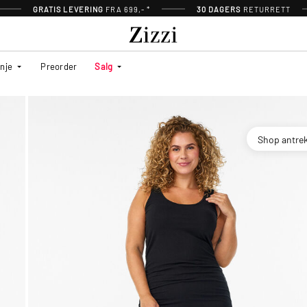
GRATIS LEVERING
FRA 699,- *
30 DAGERS
RETURRETT
inje
Preorder
Salg
Shop antre