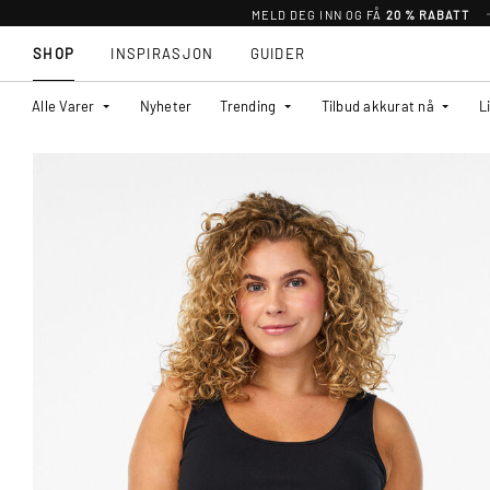
MELD DEG INN OG FÅ
20 % RABATT
SHOP
INSPIRASJON
GUIDER
Alle Varer
Nyheter
Trending
Tilbud akkurat nå
L