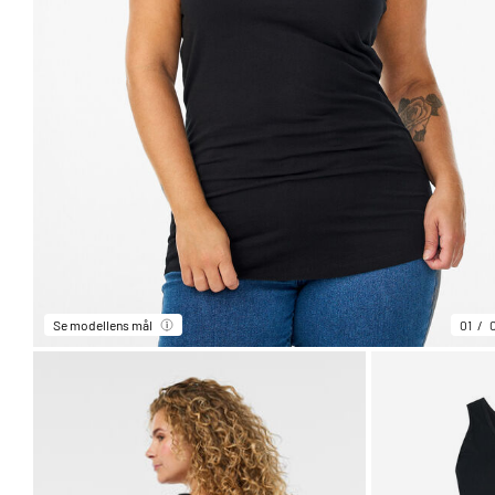
Se modellens mål
01