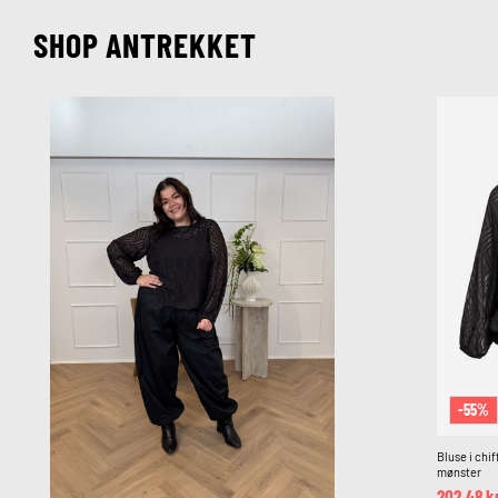
SHOP ANTREKKET
-55%
Bluse i chi
mønster
202,48 k