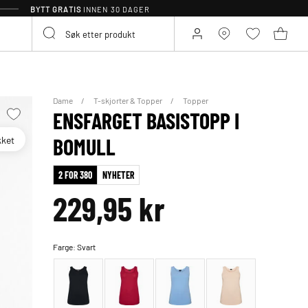
BYTT GRATIS
INNEN 30 DAGER
Dame
T-skjorter & Topper
Topper
ENSFARGET BASISTOPP I
kket
BOMULL
2 FOR 380
NYHETER
229,95 kr
Farge:
Svart