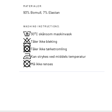
MATERIALER:
93% Bomull, 7% Elastan
WASHING INSTRUCTIONS:
30°C skånsom maskinvask
Tåler ikke bleking
Tåler ikke tørketromling
Kan strykes ved middels temperatur
Må ikke renses