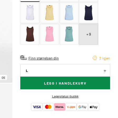
+ 9
Finn størrelsen din
2 igjen
L
06
LEGG I HANDLEKURV
Lagerstatus i butikk