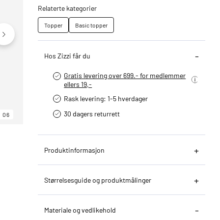
Relaterte kategorier
Topper
Basic topper
Hos Zizzi får du
Gratis levering over 699.- for medlemmer
ellers 19,-
Rask levering: 1-5 hverdager
30 dagers returrett
06
06
06
Produktinformasjon
Størrelsesguide og produktmålinger
Materiale og vedlikehold