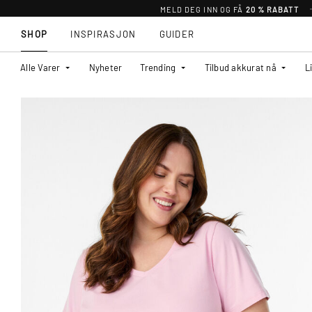
MELD DEG INN OG FÅ
20 % RABATT
SHOP
INSPIRASJON
GUIDER
Alle Varer
Nyheter
Trending
Tilbud akkurat nå
L