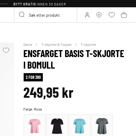
BYTT GRATIS
INNEN 30 DAGER
Dame
T-skjorter & Topper
T-skjorter
ENSFARGET BASIS T-SKJORTE
I BOMULL
2 FOR 380
249,95 kr
Farge:
Rosa