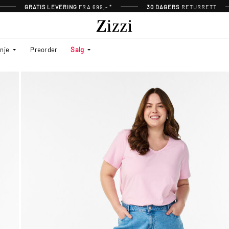
GRATIS LEVERING
FRA 699,- *
30 DAGERS
RETURRETT
inje
Preorder
Salg