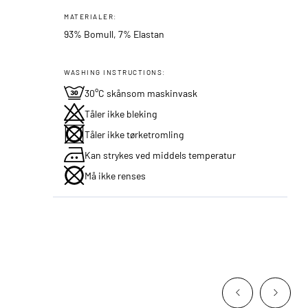
MATERIALER:
93% Bomull, 7% Elastan
WASHING INSTRUCTIONS:
30°C skånsom maskinvask
Tåler ikke bleking
Tåler ikke tørketromling
Kan strykes ved middels temperatur
Må ikke renses