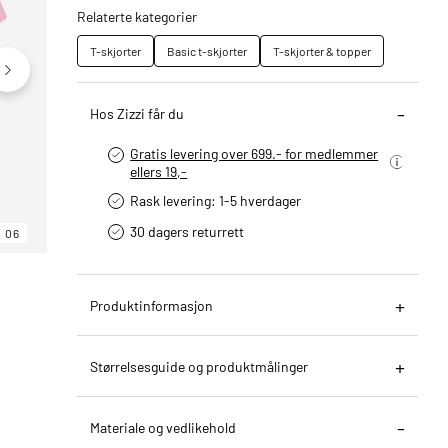
Relaterte kategorier
T-skjorter
Basic t-skjorter
T-skjorter & topper
Hos Zizzi får du
Gratis levering over 699.- for medlemmer
ellers 19,-
Rask levering: 1-5 hverdager
30 dagers returrett
06
06
06
Produktinformasjon
Størrelsesguide og produktmålinger
Materiale og vedlikehold