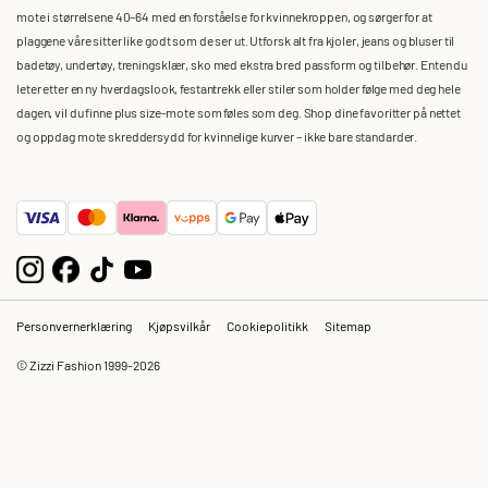
mote i størrelsene 40–64 med en forståelse for kvinnekroppen, og sørger for at
plaggene våre sitter like godt som de ser ut. Utforsk alt fra kjoler, jeans og bluser til
badetøy, undertøy, treningsklær, sko med ekstra bred passform og tilbehør. Enten du
leter etter en ny hverdagslook, festantrekk eller stiler som holder følge med deg hele
dagen, vil du finne plus size-mote som føles som deg. Shop dine favoritter på nettet
og oppdag mote skreddersydd for kvinnelige kurver – ikke bare standarder.
Personvernerklæring
Kjøpsvilkår
Cookiepolitikk
Sitemap
© Zizzi Fashion 1999-2026