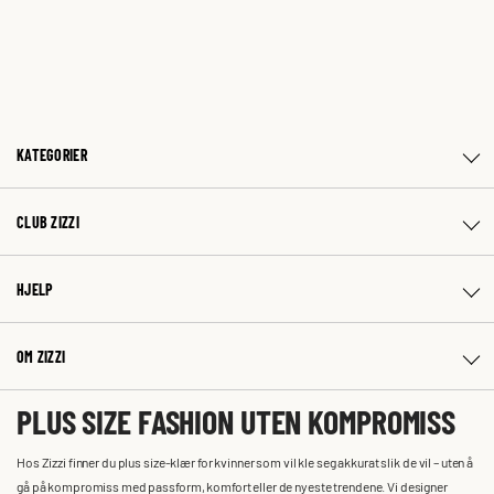
KATEGORIER
CLUB ZIZZI
HJELP
OM ZIZZI
PLUS SIZE FASHION UTEN KOMPROMISS
Hos Zizzi finner du plus size-klær for kvinner som vil kle seg akkurat slik de vil – uten å
gå på kompromiss med passform, komfort eller de nyeste trendene. Vi designer