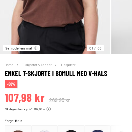
Se modellens mål
01
06
Dame
T-skjorter & Topper
T-skjorter
ENKEL T-SKJORTE I BOMULL MED V-HALS
-60%
107,98 kr
269,95 kr
30-dagers beste pris*: 107,98 kr
Farge:
Brun