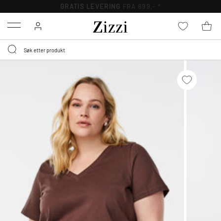
GRATIS LEVERING
FRA 699,- *
Menu