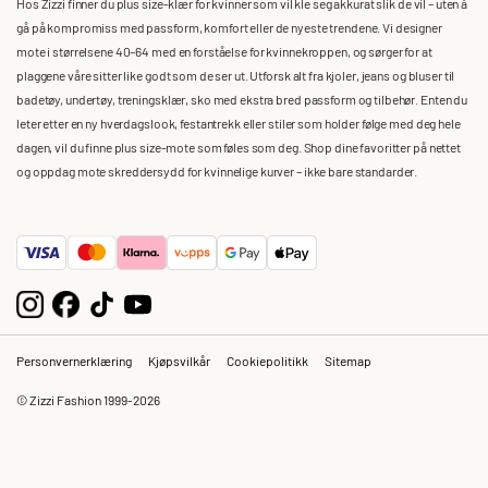
Hos Zizzi finner du plus size-klær for kvinner som vil kle seg akkurat slik de vil – uten å
gå på kompromiss med passform, komfort eller de nyeste trendene. Vi designer
mote i størrelsene 40–64 med en forståelse for kvinnekroppen, og sørger for at
plaggene våre sitter like godt som de ser ut. Utforsk alt fra kjoler, jeans og bluser til
badetøy, undertøy, treningsklær, sko med ekstra bred passform og tilbehør. Enten du
leter etter en ny hverdagslook, festantrekk eller stiler som holder følge med deg hele
dagen, vil du finne plus size-mote som føles som deg. Shop dine favoritter på nettet
og oppdag mote skreddersydd for kvinnelige kurver – ikke bare standarder.
Personvernerklæring
Kjøpsvilkår
Cookiepolitikk
Sitemap
© Zizzi Fashion 1999-2026