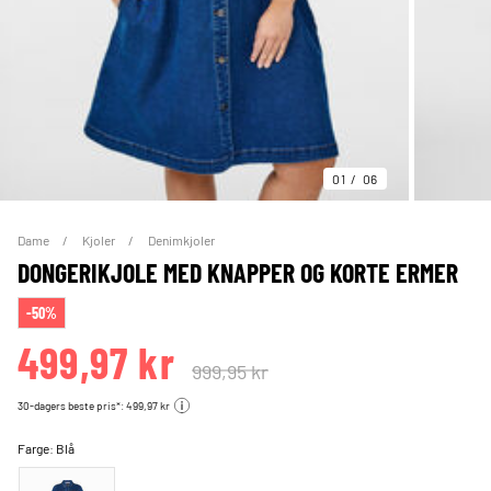
01
06
Dame
Kjoler
Denimkjoler
DONGERIKJOLE MED KNAPPER OG KORTE ERMER
-50%
499,97 kr
999,95 kr
30-dagers beste pris*: 499,97 kr
Farge:
Blå