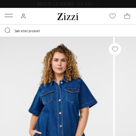
GRATIS LEVERING
FRA 699,- *
Menu