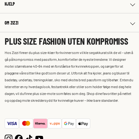
HJELP
OM ZIZZI
PLUS SIZE FASHION UTEN KOMPROMISS
Hos Zizzi finner du plus size-klær for kvinner som vil kle seg akkurat slik de vil – uten å
gå på kompromiss med passform, komfort eller de nyeste trendene. Vi designer
mote i størrelsene 40–64 med en forståelse for kvinnekroppen, og sørger for at
plaggene våre sitter like godt som de ser ut. Utforsk alt fra kjoler, jeans og bluser til
badetøy, undertøy, treningsklær, sko med ekstra bred passform og tilbehør. Enten du
leter etter en ny hverdagslook, festantrekk eller stiler som holder følge med deg hele
dagen, vil du finne plus size-mote som føles som deg. Shop dine favoritter på nettet
og oppdag mote skreddersydd for kvinnelige kurver – ikke bare standarder.