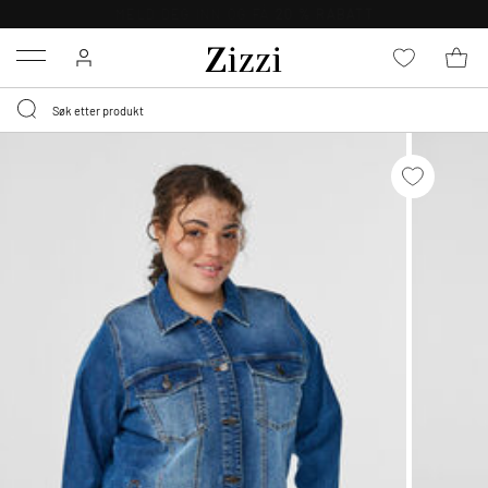
GRATIS LEVERING
FRA 699,- *
Menu