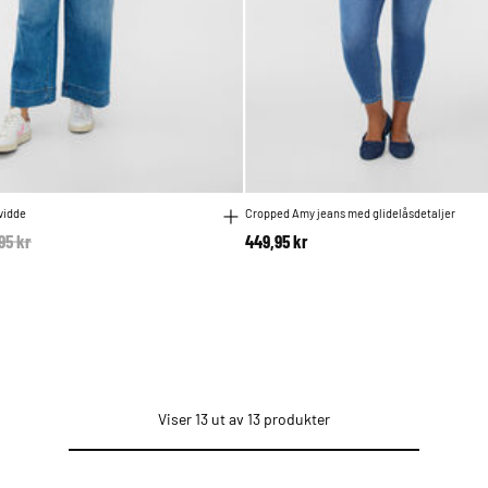
vidde
Cropped Amy jeans med glidelåsdetaljer
e reduced from
95 kr
to
449,95 kr
Viser 13 ut av 13 produkter