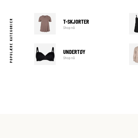
T-SKJORTER
POPULÆRE KATEGORIER
Shop nå
UNDERTØY
Shop nå