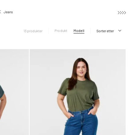
Jeans
Cropped jeans
Produkt
Modell
13 produkter
Sorter etter