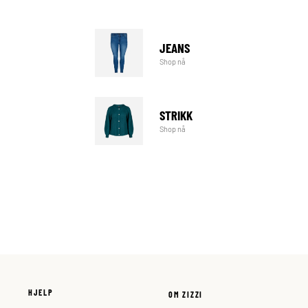
JEANS
Shop nå
STRIKK
Shop nå
HJELP
OM ZIZZI