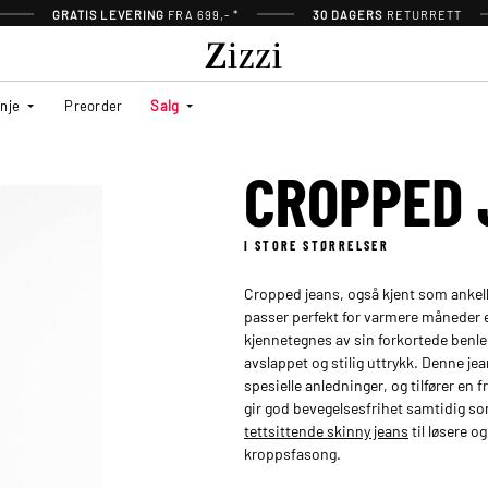
GRATIS LEVERING
FRA 699,- *
30 DAGERS
RETURRETT
inje
Preorder
Salg
CROPPED 
I STORE STØRRELSER
Cropped jeans, også kjent som ankella
passer perfekt for varmere måneder el
kjennetegnes av sin forkortede benlen
avslappet og stilig uttrykk. Denne jea
spesielle anledninger, og tilfører en 
gir god bevegelsesfrihet samtidig so
tettsittende skinny jeans
til løsere 
kroppsfasong.