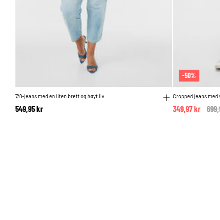
-50%
7/8-jeans med en liten brett og høyt liv
Cropped jeans med 
549,95 kr
349,97 kr
Pric
699,