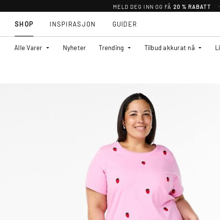
MELD DEG INN OG FÅ
20 % RABATT
SHOP
INSPIRASJON
GUIDER
Alle Varer
Nyheter
Trending
Tilbud akkurat nå
L