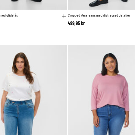
med glidelås
Cropped Vera jeans med distressed detaljer
499,95 kr