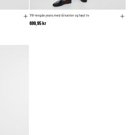
7/8-lengde jeans med rå kanter og høyt liv
699,95 kr