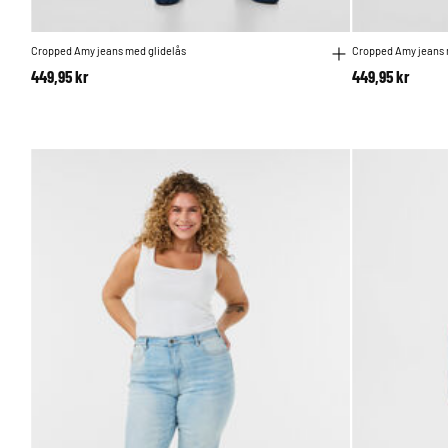
Cropped Amy jeans med glidelås
Cropped Amy jeans 
449,95 kr
449,95 kr