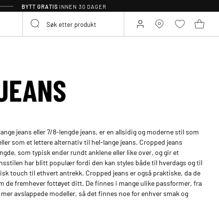
BYTT GRATIS
INNEN 30 DAGER
JEANS
nge jeans eller 7/8-lengde jeans, er en allsidig og moderne stil som
ler som et lettere alternativ til hel-lange jeans. Cropped jeans
gde, som typisk ender rundt anklene eller like over, og gir et
nsstilen har blitt populær fordi den kan styles både til hverdags og til
frisk touch til ethvert antrekk. Cropped jeans er også praktiske, da de
m de fremhever fottøyet ditt. De finnes i mange ulike passformer, fra
og mer avslappede modeller, så det finnes noe for enhver smak og