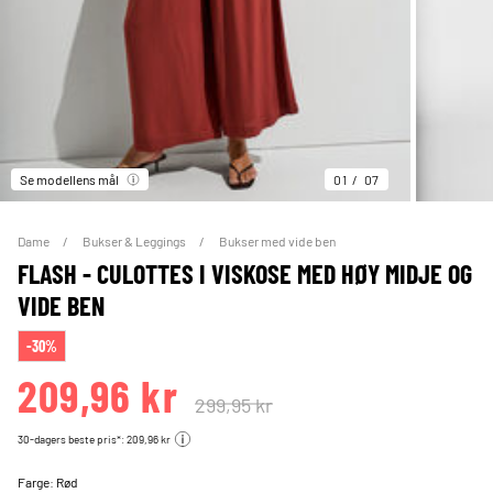
Se modellens mål
01
07
Dame
Bukser & Leggings
Bukser med vide ben
FLASH - CULOTTES I VISKOSE MED HØY MIDJE OG
VIDE BEN
-30%
209,96 kr
299,95 kr
30-dagers beste pris*: 209,96 kr
Farge:
Rød