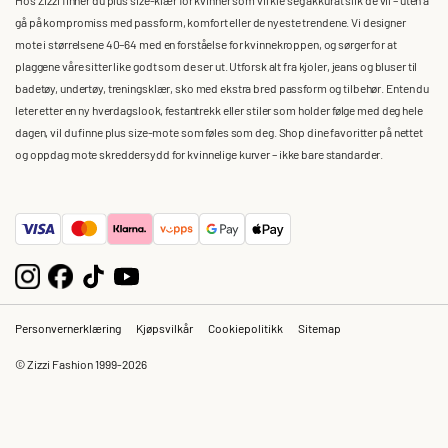
gå på kompromiss med passform, komfort eller de nyeste trendene. Vi designer
mote i størrelsene 40–64 med en forståelse for kvinnekroppen, og sørger for at
plaggene våre sitter like godt som de ser ut. Utforsk alt fra kjoler, jeans og bluser til
badetøy, undertøy, treningsklær, sko med ekstra bred passform og tilbehør. Enten du
leter etter en ny hverdagslook, festantrekk eller stiler som holder følge med deg hele
dagen, vil du finne plus size-mote som føles som deg. Shop dine favoritter på nettet
og oppdag mote skreddersydd for kvinnelige kurver – ikke bare standarder.
Personvernerklæring
Kjøpsvilkår
Cookiepolitikk
Sitemap
© Zizzi Fashion 1999-2026