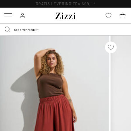
GRATIS LEVERING
FRA 699,- *
Menu