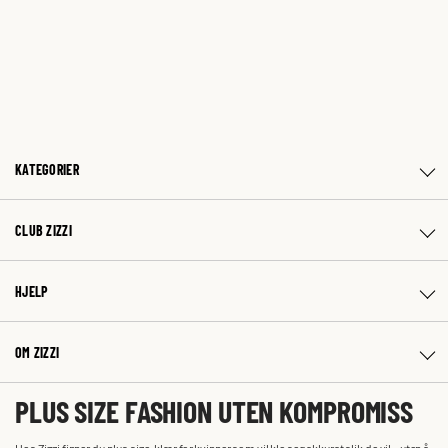
KATEGORIER
CLUB ZIZZI
HJELP
OM ZIZZI
PLUS SIZE FASHION UTEN KOMPROMISS
Hos Zizzi finner du plus size-klær for kvinner som vil kle seg akkurat slik de vil – uten å