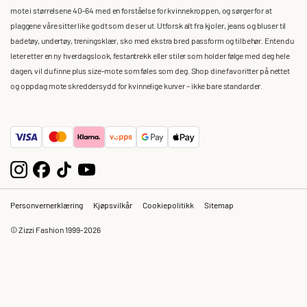
mote i størrelsene 40–64 med en forståelse for kvinnekroppen, og sørger for at
plaggene våre sitter like godt som de ser ut. Utforsk alt fra kjoler, jeans og bluser til
badetøy, undertøy, treningsklær, sko med ekstra bred passform og tilbehør. Enten du
leter etter en ny hverdagslook, festantrekk eller stiler som holder følge med deg hele
dagen, vil du finne plus size-mote som føles som deg. Shop dine favoritter på nettet
og oppdag mote skreddersydd for kvinnelige kurver – ikke bare standarder.
Personvernerklæring
Kjøpsvilkår
Cookiepolitikk
Sitemap
© Zizzi Fashion 1999-2026