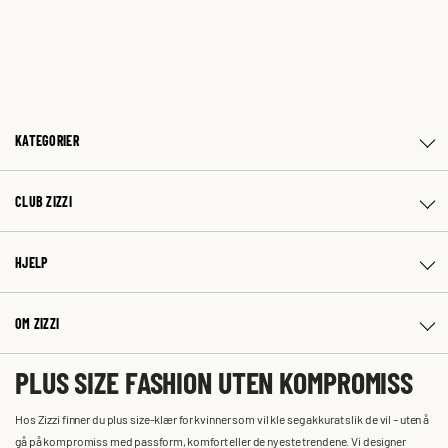
KATEGORIER
CLUB ZIZZI
HJELP
OM ZIZZI
PLUS SIZE FASHION UTEN KOMPROMISS
Hos Zizzi finner du plus size-klær for kvinner som vil kle seg akkurat slik de vil – uten å
gå på kompromiss med passform, komfort eller de nyeste trendene. Vi designer