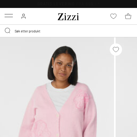
GRATIS LEVERING
FRA 699,- *
Menu