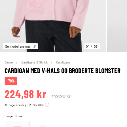
Se modellens mål
01
06
Dame
Cardigans & Strikk
Cardigans
CARDIGAN MED V-HALS OG BRODERTE BLOMSTER
-70%
224,98 kr
749,95 kr
30-dagers beste pris*: 224,98 kr
Farge:
Rosa