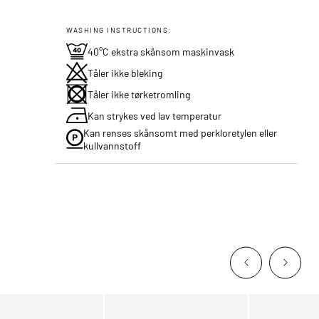
WASHING INSTRUCTIONS:
40°C ekstra skånsom maskinvask
Tåler ikke bleking
Tåler ikke tørketromling
Kan strykes ved lav temperatur
Kan renses skånsomt med perkloretylen eller
kullvannstoff