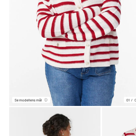
Se modellens mål
01