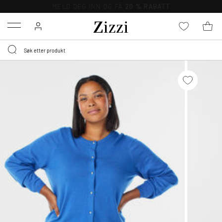
GRATIS LEVERING
FRA 699,- *
Menu