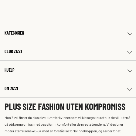
KATEGORIER
CLUB ZIZZI
HJELP
OM ZIZZI
PLUS SIZE FASHION UTEN KOMPROMISS
Hos Zizzi finner du plus size-klær for kvinner som vil kle seg akkurat slik de vil – uten å
gå på kompromiss med passform, komfort eller de nyeste trendene. Vi designer
mote i størrelsene 40–64 med en forståelse for kvinnekroppen, og sørger for at