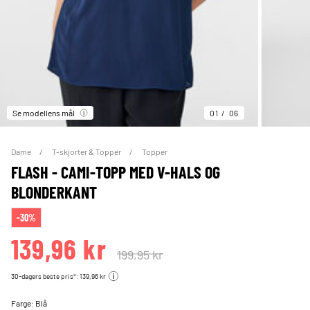
Se modellens mål
01
06
Dame
T-skjorter & Topper
Topper
FLASH - CAMI-TOPP MED V-HALS OG
BLONDERKANT
-30%
139,96 kr
199,95 kr
30-dagers beste pris*: 139,96 kr
Farge:
Blå