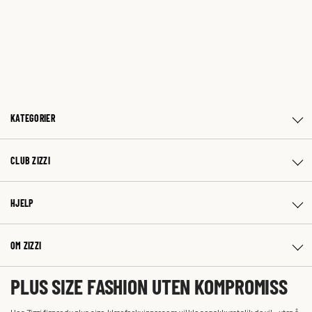
KATEGORIER
CLUB ZIZZI
HJELP
OM ZIZZI
PLUS SIZE FASHION UTEN KOMPROMISS
Hos Zizzi finner du plus size-klær for kvinner som vil kle seg akkurat slik de vil – uten å