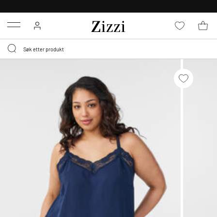
GRATIS LEVERING
FRA 699,- *
Menu