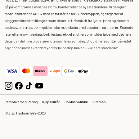
gå på kompromiss med passform, komfort eller de nyeste trendene. Vi designer
mote i størrelsene 40–64 med en forståelse for kvinnekroppen, og sørger for at
plaggene våre sitter like godt som de ser ut. Utforsk alt fra kjoler, jeans og bluser til
badetøy, undertøy, treningsklær, sko med ekstra bred passform og tilbehør. Enten du
leter etter en ny hverdagslook, festantrekk eller stiler som holder følge med deg hele
dagen, vil du finne plus size-mote som føles som deg. Shop dine favoritter på nettet
og oppdag mote skreddersydd for kvinnelige kurver – ikke bare standarder.
Personvernerklæring
Kjøpsvilkår
Cookiepolitikk
Sitemap
© Zizzi Fashion 1999-2026