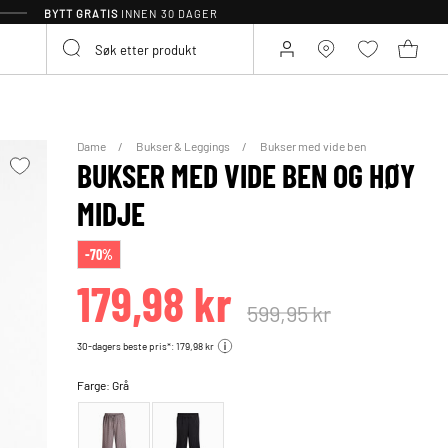
BYTT GRATIS
INNEN 30 DAGER
Dame
Bukser & Leggings
Bukser med vide ben
BUKSER MED VIDE BEN OG HØY
MIDJE
-70%
179,98 kr
599,95 kr
30-dagers beste pris*: 179,98 kr
Farge:
Grå