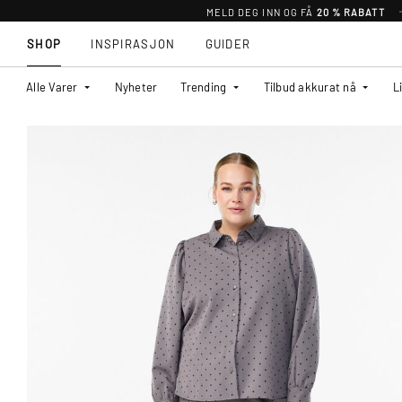
MELD DEG INN OG FÅ
20 % RABATT
SHOP
INSPIRASJON
GUIDER
Alle Varer
Nyheter
Trending
Tilbud akkurat nå
L