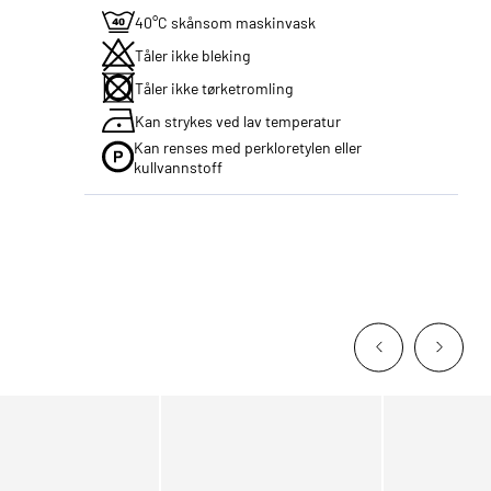
40°C skånsom maskinvask
Tåler ikke bleking
Tåler ikke tørketromling
Kan strykes ved lav temperatur
Kan renses med perkloretylen eller
kullvannstoff