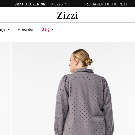
GRATIS LEVERING
FRA 699,- *
30 DAGERS
RETURRETT
inje
Preorder
Salg