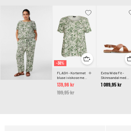
-30%
FLASH - Kortermet
Extra Wide Fit -
bluse i viskose med
Skinnsandal med
trykk
kryssremmer
139,96 kr
1 089,95 kr
Price reduced from
199,95 kr
to