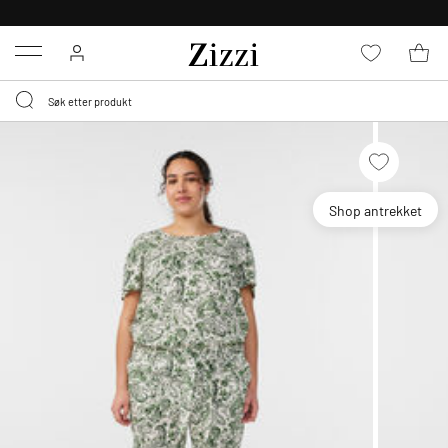
GRATIS LEVERING
FRA 699,- *
Menu
Shop antrekket