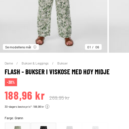
Se modellens mål
01
06
Dame
Bukser & Leggings
Bukser
FLASH - BUKSER I VISKOSE MED HØY MIDJE
-30%
188,96 kr
269,95 kr
30-dagers beste pris*: 188,96 kr
Farge:
Grønn