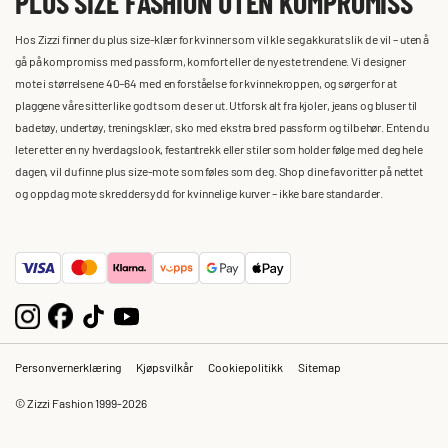
PLUS SIZE FASHION UTEN KOMPROMISS
Hos Zizzi finner du plus size-klær for kvinner som vil kle seg akkurat slik de vil – uten å
gå på kompromiss med passform, komfort eller de nyeste trendene. Vi designer
mote i størrelsene 40–64 med en forståelse for kvinnekroppen, og sørger for at
plaggene våre sitter like godt som de ser ut. Utforsk alt fra kjoler, jeans og bluser til
badetøy, undertøy, treningsklær, sko med ekstra bred passform og tilbehør. Enten du
leter etter en ny hverdagslook, festantrekk eller stiler som holder følge med deg hele
dagen, vil du finne plus size-mote som føles som deg. Shop dine favoritter på nettet
og oppdag mote skreddersydd for kvinnelige kurver – ikke bare standarder.
Personvernerklæring
Kjøpsvilkår
Cookiepolitikk
Sitemap
© Zizzi Fashion 1999-2026