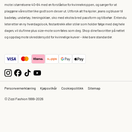
mote i størrelsene 40–64 med en forståelse for kvinnekroppen, og sørger for at
plaggene våre sitter like godt som de ser ut. Utforsk alt fra kjoler, jeans og bluser til
badetøy, undertøy, treningsklær, sko med ekstra bred passform og tilbehør. Enten du
leter etter en ny hverdagslook, festantrekk eller stiler som holder følge med deg hele
dagen, vil du finne plus size-mote som føles som deg. Shop dine favoritter på nettet
og oppdag mote skreddersydd for kvinnelige kurver – ikke bare standarder.
Personvernerklæring
Kjøpsvilkår
Cookiepolitikk
Sitemap
© Zizzi Fashion 1999-2026