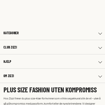
KATEGORIER
CLUB ZIZZI
HJELP
OM ZIZZI
PLUS SIZE FASHION UTEN KOMPROMISS
Hos Zizzi finner du plus size-klær for kvinner som vil kle seg akkurat slik de vil – uten å
gå på kompromiss med passform, komfort eller de nyeste trendene. Vi designer