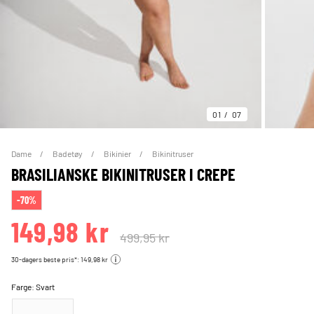
01
07
Dame
Badetøy
Bikinier
Bikinitruser
BRASILIANSKE BIKINITRUSER I CREPE
-70%
149,98 kr
499,95 kr
30-dagers beste pris*: 149,98 kr
Farge:
Svart