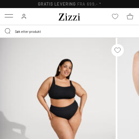
GRATIS LEVERING
FRA 699,- *
Menu