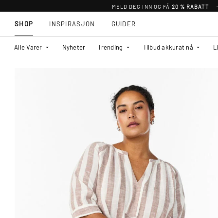
MELD DEG INN OG FÅ
20 % RABATT
SHOP
INSPIRASJON
GUIDER
Alle Varer
Nyheter
Trending
Tilbud akkurat nå
L