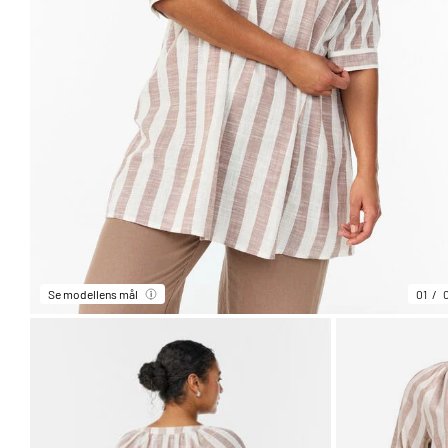
Se modellens mål
01