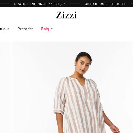
GRATIS LEVERING
FRA 699,- *
30 DAGERS
RETURRETT
inje
Preorder
Salg