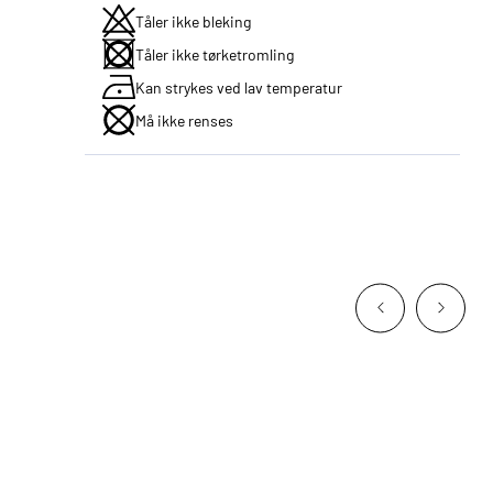
Tåler ikke bleking
Tåler ikke tørketromling
Kan strykes ved lav temperatur
Må ikke renses