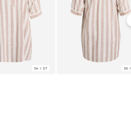
04
07
05