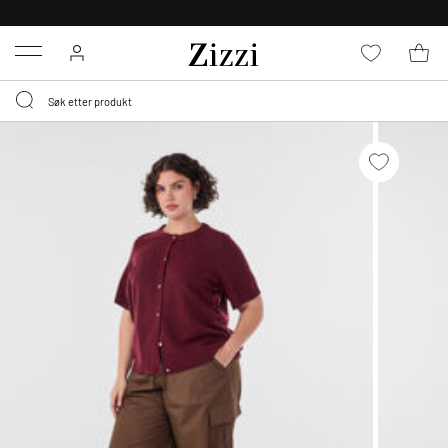
GRATIS LEVERING
FRA 699,- *
Menu