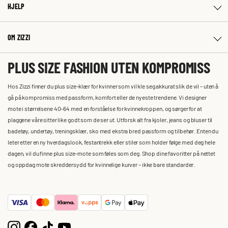
HJELP
OM ZIZZI
PLUS SIZE FASHION UTEN KOMPROMISS
Hos Zizzi finner du plus size-klær for kvinner som vil kle seg akkurat slik de vil – uten å
gå på kompromiss med passform, komfort eller de nyeste trendene. Vi designer
mote i størrelsene 40–64 med en forståelse for kvinnekroppen, og sørger for at
plaggene våre sitter like godt som de ser ut. Utforsk alt fra kjoler, jeans og bluser til
badetøy, undertøy, treningsklær, sko med ekstra bred passform og tilbehør. Enten du
leter etter en ny hverdagslook, festantrekk eller stiler som holder følge med deg hele
dagen, vil du finne plus size-mote som føles som deg. Shop dine favoritter på nettet
og oppdag mote skreddersydd for kvinnelige kurver – ikke bare standarder.