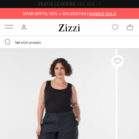
GRATIS LEVERING
FRA 699,- *
SPAR OPPTIL 50% + 10% EKSTRA |
HANDLE SALG
Menu