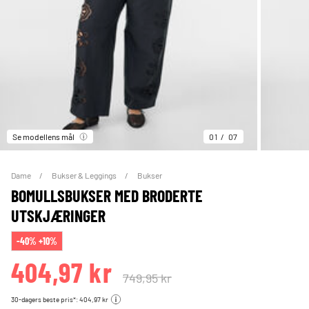
Se modellens mål
01
07
Dame
Bukser & Leggings
Bukser
BOMULLSBUKSER MED BRODERTE
UTSKJÆRINGER
-40% +10%
404,97 kr
749,95 kr
30-dagers beste pris*: 404,97 kr