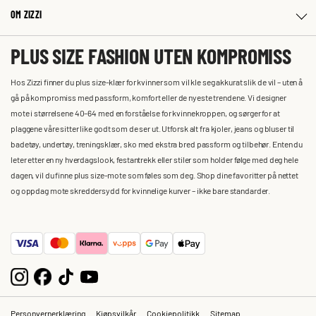
OM ZIZZI
PLUS SIZE FASHION UTEN KOMPROMISS
Hos Zizzi finner du plus size-klær for kvinner som vil kle seg akkurat slik de vil – uten å
gå på kompromiss med passform, komfort eller de nyeste trendene. Vi designer
mote i størrelsene 40–64 med en forståelse for kvinnekroppen, og sørger for at
plaggene våre sitter like godt som de ser ut. Utforsk alt fra kjoler, jeans og bluser til
badetøy, undertøy, treningsklær, sko med ekstra bred passform og tilbehør. Enten du
leter etter en ny hverdagslook, festantrekk eller stiler som holder følge med deg hele
dagen, vil du finne plus size-mote som føles som deg. Shop dine favoritter på nettet
og oppdag mote skreddersydd for kvinnelige kurver – ikke bare standarder.
Personvernerklæring
Kjøpsvilkår
Cookiepolitikk
Sitemap