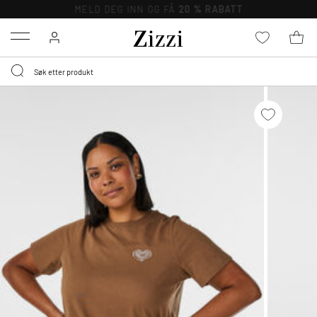
MELD DEG INN OG FÅ
20 % RABATT
Menu