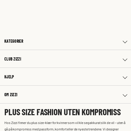
KATEGORIER
CLUB ZIZZI
HJELP
OM ZIZZI
PLUS SIZE FASHION UTEN KOMPROMISS
Hos Zizzi finner du plus size-klær for kvinner som vil kle seg akkurat slik de vil – uten å
gå på kompromiss med passform, komfort eller de nyeste trendene. Vi designer