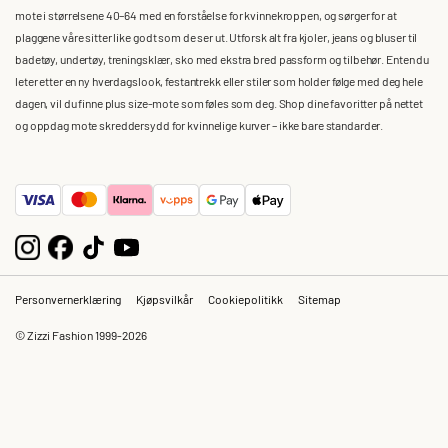
mote i størrelsene 40–64 med en forståelse for kvinnekroppen, og sørger for at
plaggene våre sitter like godt som de ser ut. Utforsk alt fra kjoler, jeans og bluser til
badetøy, undertøy, treningsklær, sko med ekstra bred passform og tilbehør. Enten du
leter etter en ny hverdagslook, festantrekk eller stiler som holder følge med deg hele
dagen, vil du finne plus size-mote som føles som deg. Shop dine favoritter på nettet
og oppdag mote skreddersydd for kvinnelige kurver – ikke bare standarder.
Personvernerklæring
Kjøpsvilkår
Cookiepolitikk
Sitemap
© Zizzi Fashion 1999-2026