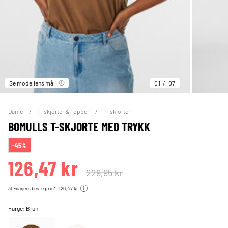
Se modellens mål
01
07
Dame
T-skjorter & Topper
T-skjorter
BOMULLS T-SKJORTE MED TRYKK
-45%
126,47 kr
229,95 kr
30-dagers beste pris*: 126,47 kr
Farge:
Brun