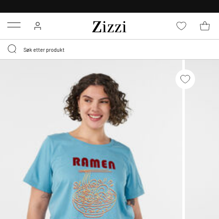
GRATIS LEVERING
FRA 699,- *
Menu