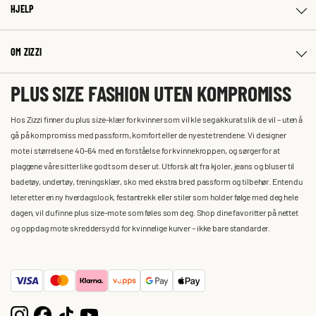
HJELP
OM ZIZZI
PLUS SIZE FASHION UTEN KOMPROMISS
Hos Zizzi finner du plus size-klær for kvinner som vil kle seg akkurat slik de vil – uten å
gå på kompromiss med passform, komfort eller de nyeste trendene. Vi designer
mote i størrelsene 40–64 med en forståelse for kvinnekroppen, og sørger for at
plaggene våre sitter like godt som de ser ut. Utforsk alt fra kjoler, jeans og bluser til
badetøy, undertøy, treningsklær, sko med ekstra bred passform og tilbehør. Enten du
leter etter en ny hverdagslook, festantrekk eller stiler som holder følge med deg hele
dagen, vil du finne plus size-mote som føles som deg. Shop dine favoritter på nettet
og oppdag mote skreddersydd for kvinnelige kurver – ikke bare standarder.