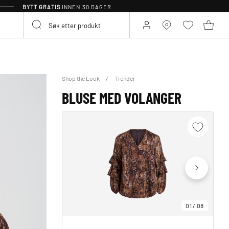
BYTT GRATIS
INNEN 30 DAGER
Shop the Look
Trender
BLUSE MED VOLANGER
01
/
08