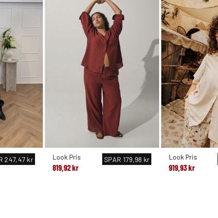
Look Pris
Look Pris
R
247,47 kr
SPAR
179,98 kr
819,92 kr
919,93 kr