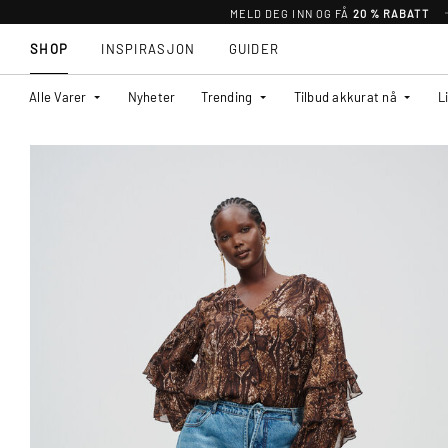
MELD DEG INN OG FÅ
20 % RABATT
SHOP
INSPIRASJON
GUIDER
Alle Varer
Nyheter
Trending
Tilbud akkurat nå
L