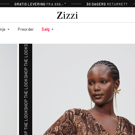
GRATIS LEVERING
FRA 699,- *
30 DAGERS
RETURRETT
SHOP THE LOOK
inje
Preorder
Salg
SHOP THE LOOK
SHOP THE LOOK
SHOP THE LOOK