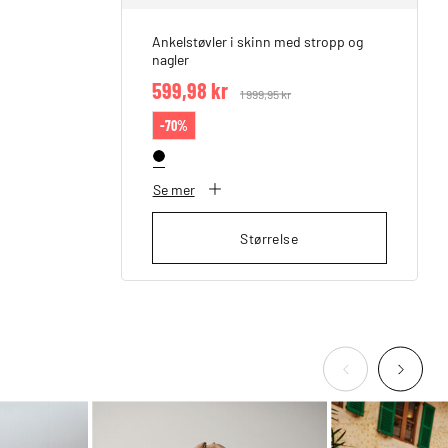
Ankelstøvler i skinn med stropp og
nagler
599,98 kr
Price reduced from
1 999,95 kr
to
-70%
Se mer
Størrelse