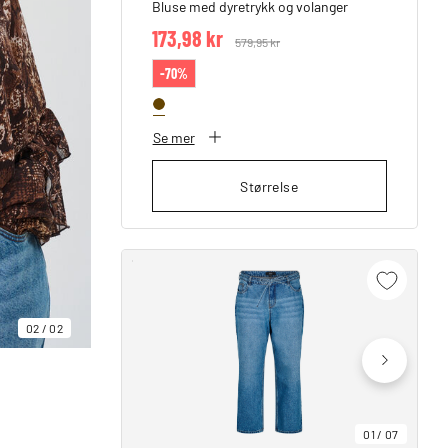
Bluse med dyretrykk og volanger
173,98 kr
Price reduced from
579,95 kr
to
-70%
Se mer
Størrelse
02
/
02
01
/
07