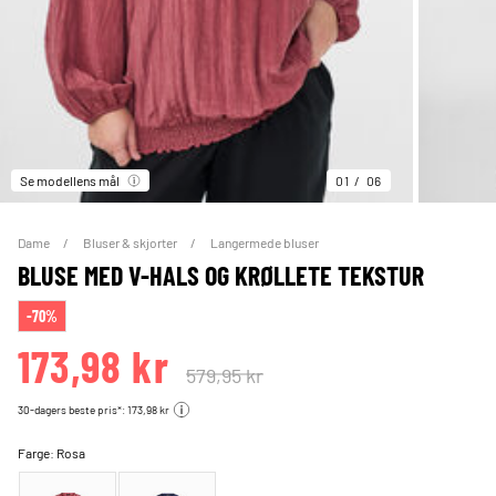
Se modellens mål
01
06
Dame
Bluser & skjorter
Langermede bluser
BLUSE MED V-HALS OG KRØLLETE TEKSTUR
-70%
173,98 kr
579,95 kr
30-dagers beste pris*: 173,98 kr
Farge:
Rosa