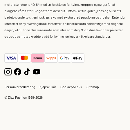
mote i størrelsene 40–64 med en forståelse for kvinnekroppen, og sørger for at
plaggene våre sitter like godt som de ser ut. Utforsk alt fra kjoler, jeans og bluser til
badetøy, undertøy, treningsklær, sko med ekstra bred passform og tilbehør. Enten du
leter etter en ny hverdagslook, festantrekk eller stiler som holder følge med deg hele
dagen, vil du finne plus size-mote som føles som deg. Shop dine favoritter på nettet
og oppdag mote skreddersydd for kvinnelige kurver – ikke bare standarder.
Personvernerklæring
Kjøpsvilkår
Cookiepolitikk
Sitemap
© Zizzi Fashion 1999-2026