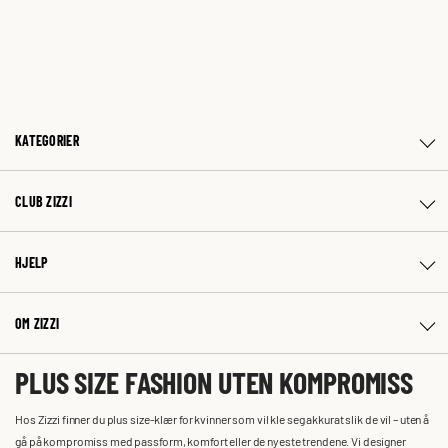
KATEGORIER
CLUB ZIZZI
HJELP
OM ZIZZI
PLUS SIZE FASHION UTEN KOMPROMISS
Hos Zizzi finner du plus size-klær for kvinner som vil kle seg akkurat slik de vil – uten å
gå på kompromiss med passform, komfort eller de nyeste trendene. Vi designer