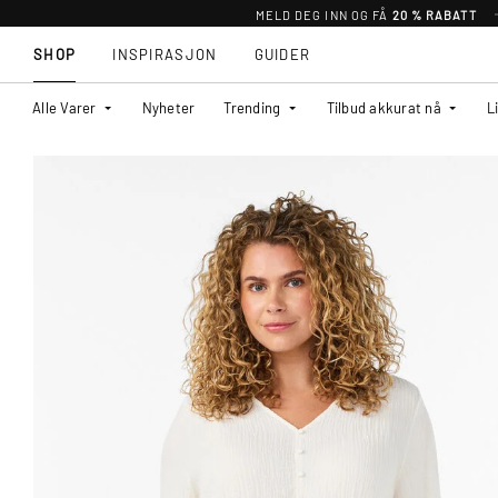
MELD DEG INN OG FÅ
20 % RABATT
SHOP
INSPIRASJON
GUIDER
Alle Varer
Nyheter
Trending
Tilbud akkurat nå
L