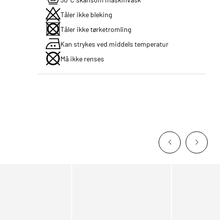
Tåler ikke bleking
Tåler ikke tørketromling
Kan strykes ved middels temperatur
Må ikke renses