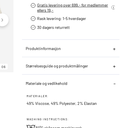
Gratis levering over 699.- for medlemmer
ellers 19,-
Rask levering: 1-5 hverdager
30 dagers returrett
Produktinformasjon
Størrelsesguide og produktmålinger
06
06
06
Materiale og vedlikehold
MATERIALER:
49% Viscose, 49% Polyester, 2% Elastan
WASHING INSTRUCTIONS:
30°C skånsom maskinvask