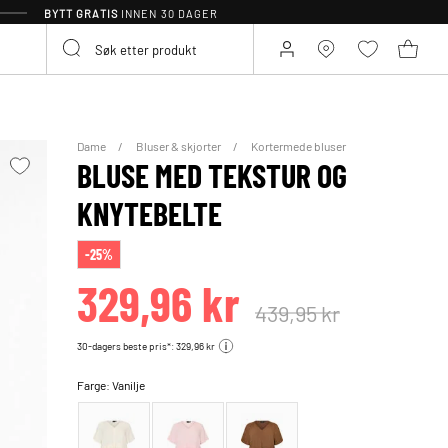
BYTT GRATIS
INNEN 30 DAGER
Dame
Bluser & skjorter
Kortermede bluser
BLUSE MED TEKSTUR OG
KNYTEBELTE
-25%
329,96 kr
439,95 kr
30-dagers beste pris*: 329,96 kr
Farge:
Vanilje