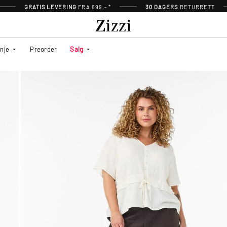
GRATIS LEVERING
FRA 699,- *
30 DAGERS
RETURRETT
inje
Preorder
Salg