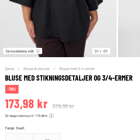
Se modellens mål
01
07
Dame
Bluser & skjorter
Bluser med 3-4-ermer
BLUSE MED STIKNINGSDETALJER OG 3/4-ERMER
-70%
173,98 kr
579,95 kr
30-dagers beste pris*: 173,98 kr
Farge:
Svart