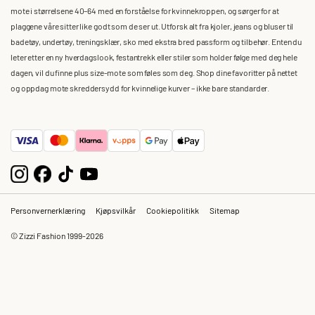
mote i størrelsene 40–64 med en forståelse for kvinnekroppen, og sørger for at
plaggene våre sitter like godt som de ser ut. Utforsk alt fra kjoler, jeans og bluser til
badetøy, undertøy, treningsklær, sko med ekstra bred passform og tilbehør. Enten du
leter etter en ny hverdagslook, festantrekk eller stiler som holder følge med deg hele
dagen, vil du finne plus size-mote som føles som deg. Shop dine favoritter på nettet
og oppdag mote skreddersydd for kvinnelige kurver – ikke bare standarder.
Personvernerklæring
Kjøpsvilkår
Cookiepolitikk
Sitemap
© Zizzi Fashion 1999-2026