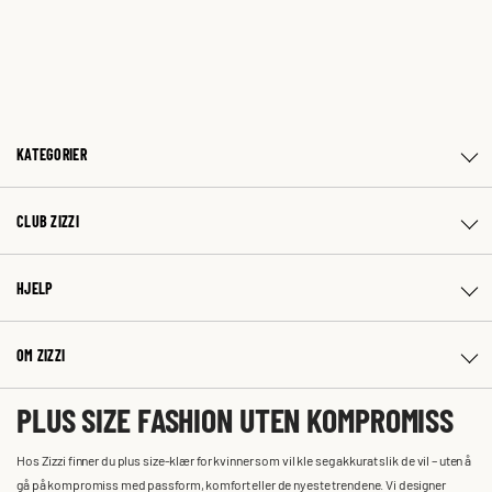
KATEGORIER
CLUB ZIZZI
HJELP
OM ZIZZI
PLUS SIZE FASHION UTEN KOMPROMISS
Hos Zizzi finner du plus size-klær for kvinner som vil kle seg akkurat slik de vil – uten å
gå på kompromiss med passform, komfort eller de nyeste trendene. Vi designer