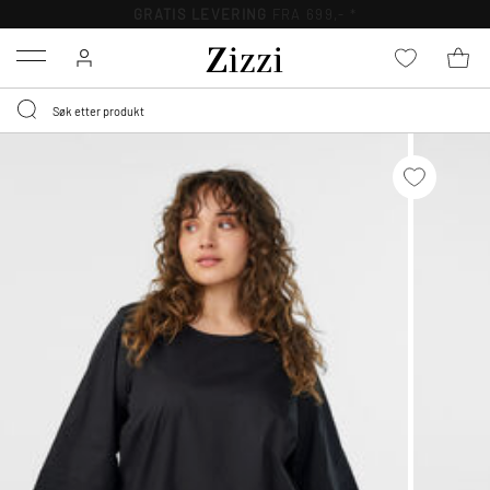
GRATIS LEVERING
FRA 699,- *
Menu