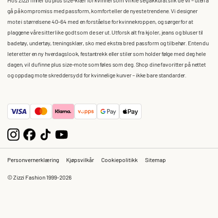
gå på kompromiss med passform, komfort eller de nyeste trendene. Vi designer
mote i størrelsene 40–64 med en forståelse for kvinnekroppen, og sørger for at
plaggene våre sitter like godt som de ser ut. Utforsk alt fra kjoler, jeans og bluser til
badetøy, undertøy, treningsklær, sko med ekstra bred passform og tilbehør. Enten du
leter etter en ny hverdagslook, festantrekk eller stiler som holder følge med deg hele
dagen, vil du finne plus size-mote som føles som deg. Shop dine favoritter på nettet
og oppdag mote skreddersydd for kvinnelige kurver – ikke bare standarder.
Personvernerklæring
Kjøpsvilkår
Cookiepolitikk
Sitemap
© Zizzi Fashion 1999-2026