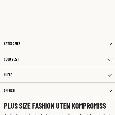
KATEGORIER
CLUB ZIZZI
HJELP
OM ZIZZI
PLUS SIZE FASHION UTEN KOMPROMISS
Hos Zizzi finner du plus size-klær for kvinner som vil kle seg akkurat slik de vil – uten å