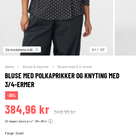
Se modellens mål
01
07
Dame
Bluser & skjorter
Bluser med 3-4-ermer
BLUSE MED POLKAPRIKKER OG KNYTING MED
3/4-ERMER
-30%
384,96 kr
549,95 kr
30-dagers beste pris*: 384,96 kr
Farge:
Svart