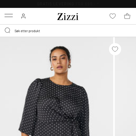
GRATIS LEVERING
FRA 699,- *
Menu