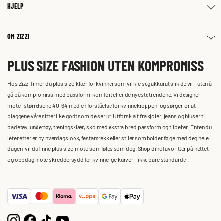
HJELP
OM ZIZZI
PLUS SIZE FASHION UTEN KOMPROMISS
Hos Zizzi finner du plus size-klær for kvinner som vil kle seg akkurat slik de vil – uten å
gå på kompromiss med passform, komfort eller de nyeste trendene. Vi designer
mote i størrelsene 40–64 med en forståelse for kvinnekroppen, og sørger for at
plaggene våre sitter like godt som de ser ut. Utforsk alt fra kjoler, jeans og bluser til
badetøy, undertøy, treningsklær, sko med ekstra bred passform og tilbehør. Enten du
leter etter en ny hverdagslook, festantrekk eller stiler som holder følge med deg hele
dagen, vil du finne plus size-mote som føles som deg. Shop dine favoritter på nettet
og oppdag mote skreddersydd for kvinnelige kurver – ikke bare standarder.