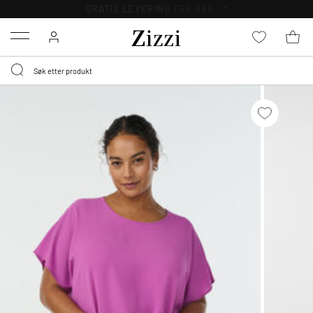
GRATIS LEVERING
FRA 699,- *
Menu