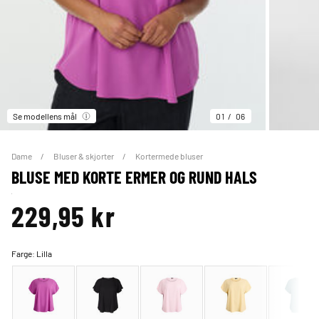
Se modellens mål
01
06
Dame
Bluser & skjorter
Kortermede bluser
BLUSE MED KORTE ERMER OG RUND HALS
229,95 kr
Farge:
Lilla