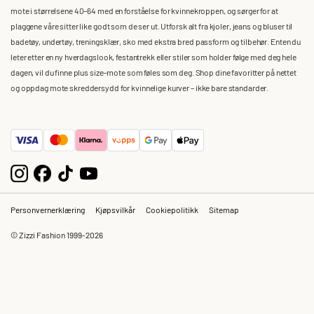
mote i størrelsene 40–64 med en forståelse for kvinnekroppen, og sørger for at
plaggene våre sitter like godt som de ser ut. Utforsk alt fra kjoler, jeans og bluser til
badetøy, undertøy, treningsklær, sko med ekstra bred passform og tilbehør. Enten du
leter etter en ny hverdagslook, festantrekk eller stiler som holder følge med deg hele
dagen, vil du finne plus size-mote som føles som deg. Shop dine favoritter på nettet
og oppdag mote skreddersydd for kvinnelige kurver – ikke bare standarder.
Personvernerklæring
Kjøpsvilkår
Cookiepolitikk
Sitemap
© Zizzi Fashion 1999-2026