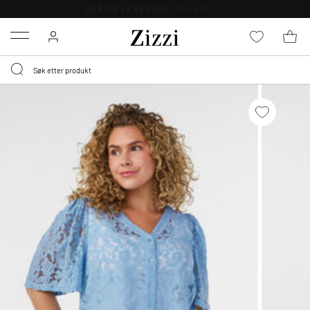
GRATIS LEVERING
FRA 699,- *
Menu