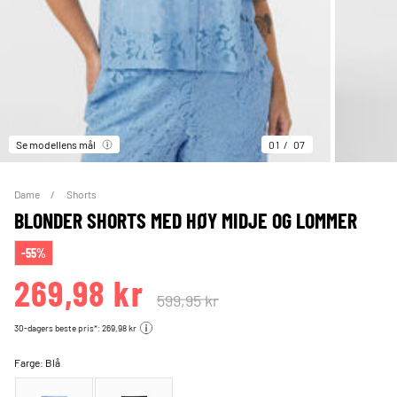
Se modellens mål
01
07
Dame
Shorts
BLONDER SHORTS MED HØY MIDJE OG LOMMER
-55%
269,98 kr
599,95 kr
30-dagers beste pris*: 269,98 kr
Farge:
Blå