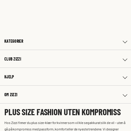
KATEGORIER
CLUB ZIZZI
HJELP
OM ZIZZI
PLUS SIZE FASHION UTEN KOMPROMISS
Hos Zizzi finner du plus size-klær for kvinner som vil kle seg akkurat slik de vil – uten å
gå på kompromiss med passform, komfort eller de nyeste trendene. Vi designer