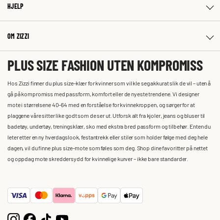
HJELP
OM ZIZZI
PLUS SIZE FASHION UTEN KOMPROMISS
Hos Zizzi finner du plus size-klær for kvinner som vil kle seg akkurat slik de vil – uten å
gå på kompromiss med passform, komfort eller de nyeste trendene. Vi designer
mote i størrelsene 40–64 med en forståelse for kvinnekroppen, og sørger for at
plaggene våre sitter like godt som de ser ut. Utforsk alt fra kjoler, jeans og bluser til
badetøy, undertøy, treningsklær, sko med ekstra bred passform og tilbehør. Enten du
leter etter en ny hverdagslook, festantrekk eller stiler som holder følge med deg hele
dagen, vil du finne plus size-mote som føles som deg. Shop dine favoritter på nettet
og oppdag mote skreddersydd for kvinnelige kurver – ikke bare standarder.