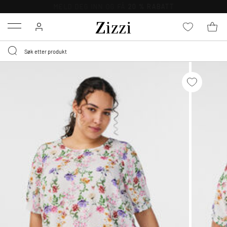
GRATIS LEVERING
FRA 699,- *
Menu