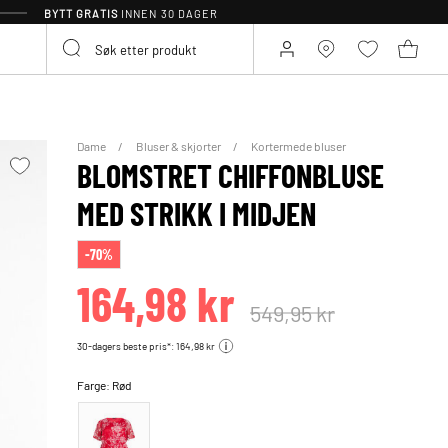
BYTT GRATIS
INNEN 30 DAGER
Dame
Bluser & skjorter
Kortermede bluser
BLOMSTRET CHIFFONBLUSE
MED STRIKK I MIDJEN
-70%
164,98 kr
549,95 kr
30-dagers beste pris*: 164,98 kr
Farge:
Rød