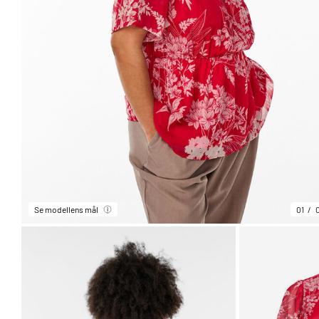
Se modellens mål
01