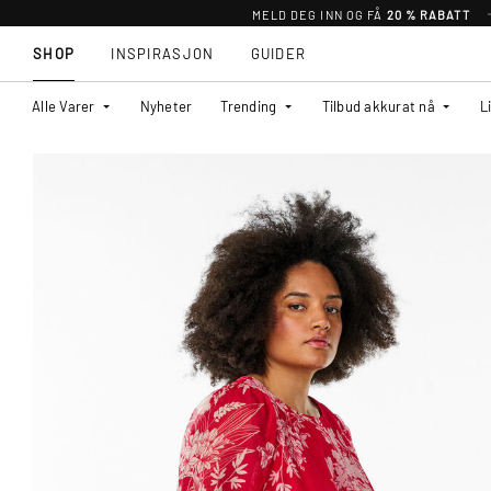
MELD DEG INN OG FÅ
20 % RABATT
SHOP
INSPIRASJON
GUIDER
Alle Varer
Nyheter
Trending
Tilbud akkurat nå
L