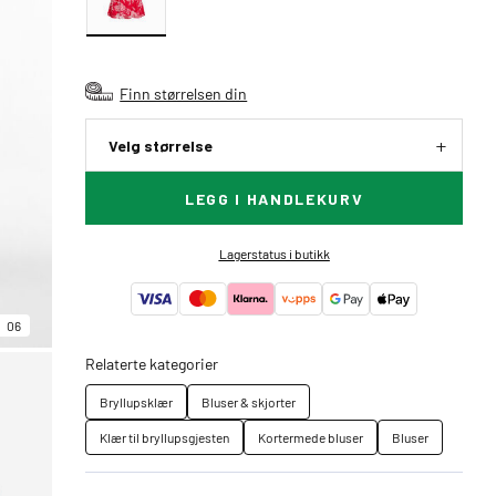
Finn størrelsen din
Velg størrelse
LEGG I HANDLEKURV
Lagerstatus i butikk
06
Relaterte kategorier
Bryllupsklær
Bluser & skjorter
Klær til bryllupsgjesten
Kortermede bluser
Bluser