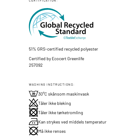
CERTIFICATION:
51% GRS-certified recycled polyester
Certified by Ecocert Greenlife
257092
WASHING INSTRUCTIONS:
30°C skånsom maskinvask
Tåler ikke bleking
Tåler ikke tørketromling
Kan strykes ved middels temperatur
Må ikke renses