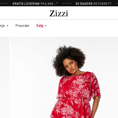
GRATIS LEVERING
FRA 699,- *
30 DAGERS
RETURRETT
inje
Preorder
Salg