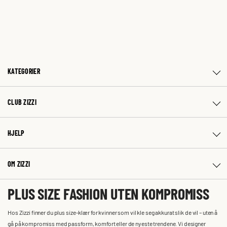
KATEGORIER
CLUB ZIZZI
HJELP
OM ZIZZI
PLUS SIZE FASHION UTEN KOMPROMISS
Hos Zizzi finner du plus size-klær for kvinner som vil kle seg akkurat slik de vil – uten å
gå på kompromiss med passform, komfort eller de nyeste trendene. Vi designer