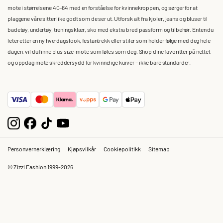
mote i størrelsene 40–64 med en forståelse for kvinnekroppen, og sørger for at
plaggene våre sitter like godt som de ser ut. Utforsk alt fra kjoler, jeans og bluser til
badetøy, undertøy, treningsklær, sko med ekstra bred passform og tilbehør. Enten du
leter etter en ny hverdagslook, festantrekk eller stiler som holder følge med deg hele
dagen, vil du finne plus size-mote som føles som deg. Shop dine favoritter på nettet
og oppdag mote skreddersydd for kvinnelige kurver – ikke bare standarder.
Personvernerklæring
Kjøpsvilkår
Cookiepolitikk
Sitemap
© Zizzi Fashion 1999-2026