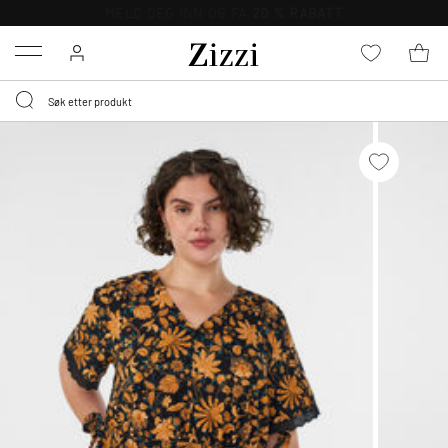
GRATIS LEVERING
FRA 699,- *
Menu