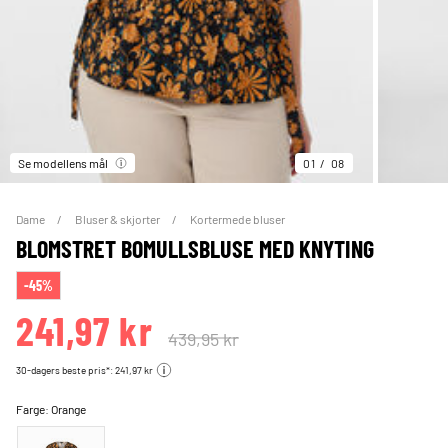
Se modellens mål
01
08
Dame
Bluser & skjorter
Kortermede bluser
BLOMSTRET BOMULLSBLUSE MED KNYTING
-45%
241,97 kr
439,95 kr
30-dagers beste pris*: 241,97 kr
Farge:
Orange