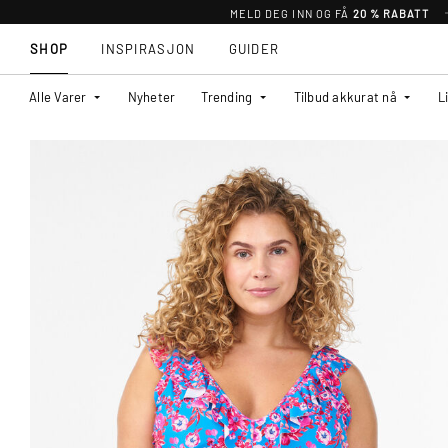
MELD DEG INN OG FÅ
20 % RABATT
SHOP
INSPIRASJON
GUIDER
Alle Varer
Nyheter
Trending
Tilbud akkurat nå
L