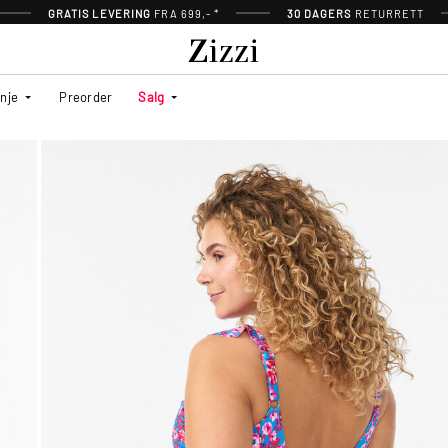
GRATIS LEVERING
FRA 699,- *
30 DAGERS
RETURRETT
inje
Preorder
Salg