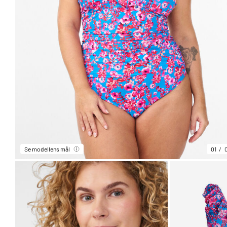
Se modellens mål
01