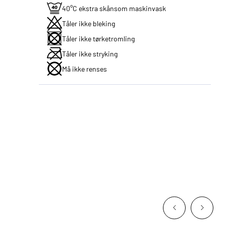
40°C ekstra skånsom maskinvask
Tåler ikke bleking
Tåler ikke tørketromling
Tåler ikke stryking
Må ikke renses