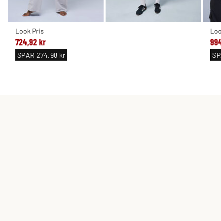
Look Pris
Loo
724,92 kr
994
SPAR
274,98 kr
S