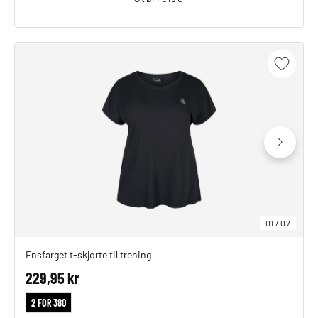
01
/
07
Ensfarget t-skjorte til trening
229,95 kr
2 FOR 380