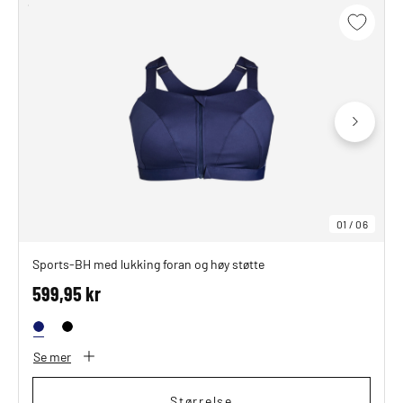
01
/
06
Sports-BH med lukking foran og høy støtte
599,95 kr
Se mer
Størrelse