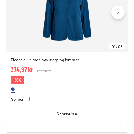
01
/
08
Fleecejakke med høy krage og lommer
374,97 kr
Price reduced from
749,95 kr
to
-50%
Se mer
Størrelse