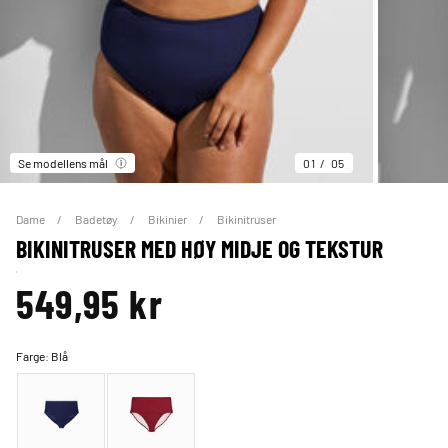
Se modellens mål
01
05
Dame
Badetøy
Bikinier
Bikinitruser
BIKINITRUSER MED HØY MIDJE OG TEKSTUR
549,95 kr
Farge:
Blå