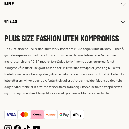
HJELP
OM ZIZZI
PLUS SIZE FASHION UTEN KOMPROMISS
Hos Zizzi finner du plus size-klær for kvinner som vil kle seg akkurat slik de vil – uten å
gå på kompromiss med passform, komfort eller de nyeste trendene. Vi designer
mote i størrelsene 40–64 med en forståelse for kvinnekroppen, og sørger for at
plaggene våre sitter like godt som de ser ut. Utforsk alt fra kjoler, jeans og bluser til
badetøy, undertøy, treningsklær, sko med ekstra bred passform og tilbehør. Enten du
leter etter en ny hverdagslook, festantrekk eller stiler som holder følge med deg hele
dagen, vil du finne plus size-mote som føles som deg. Shop dine favoritter på nettet
og oppdag mote skreddersydd for kvinnelige kurver – ikke bare standarder.