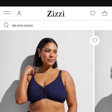
GRATIS LEVERING
FRA 699,- *
Menu