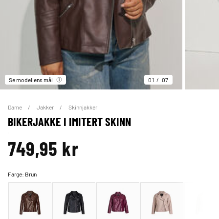
Se modellens mål
01
07
Dame
Jakker
Skinnjakker
BIKERJAKKE I IMITERT SKINN
749,95 kr
Farge:
Brun