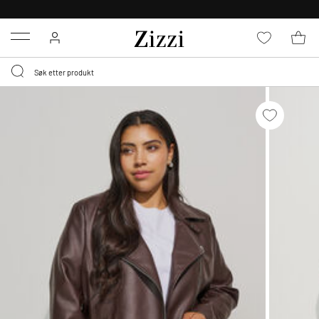
GRATIS LEVERING
FRA 699,- *
Menu