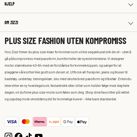
HJELP
OM ZIZZI
PLUS SIZE FASHION UTEN KOMPROMISS
Hos Zizzi finner du plus size-klær for kvinner som vil kle seg akkurat slik de vil – uten å
gå på kompromiss med passform, komfort eller de nyeste trendene. Vi designer
mote i størrelsene 40–64 med en forståelse for kvinnekroppen, og sørger for at
plaggene våre sitter like godt som de ser ut. Utforsk alt fra kjoler, jeans og bluser til
badetøy, undertøy, treningsklær, sko med ekstra bred passform og tilbehør. Enten du
leter etter en ny hverdagslook, festantrekk eller stiler som holder følge med deg hele
dagen, vil du finne plus size-mote som føles som deg. Shop dine favoritter på nettet
og oppdag mote skreddersydd for kvinnelige kurver – ikke bare standarder.