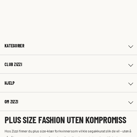
KATEGORIER
CLUB ZIZZI
HJELP
OM ZIZZI
PLUS SIZE FASHION UTEN KOMPROMISS
Hos Zizzi finner du plus size-klær for kvinner som vil kle seg akkurat slik de vil – uten å