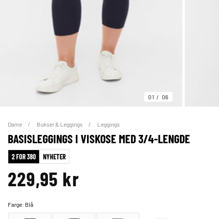
01
06
Dame
Bukser & Leggings
Leggings
BASISLEGGINGS I VISKOSE MED 3/4-LENGDE
2 FOR 380
NYHETER
229,95 kr
Farge:
Blå