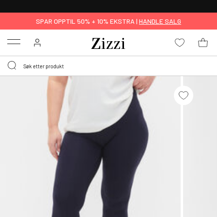
GRATIS LEVERING
FRA 699,- *
SPAR OPPTIL 50% + 10% EKSTRA |
HANDLE SALG
Menu