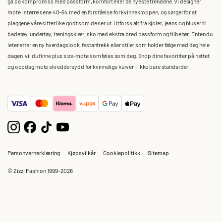
gå på kompromiss med passform, komfort eller de nyeste trendene. Vi designer
mote i størrelsene 40–64 med en forståelse for kvinnekroppen, og sørger for at
plaggene våre sitter like godt som de ser ut. Utforsk alt fra kjoler, jeans og bluser til
badetøy, undertøy, treningsklær, sko med ekstra bred passform og tilbehør. Enten du
leter etter en ny hverdagslook, festantrekk eller stiler som holder følge med deg hele
dagen, vil du finne plus size-mote som føles som deg. Shop dine favoritter på nettet
og oppdag mote skreddersydd for kvinnelige kurver – ikke bare standarder.
Personvernerklæring
Kjøpsvilkår
Cookiepolitikk
Sitemap
© Zizzi Fashion 1999-2026