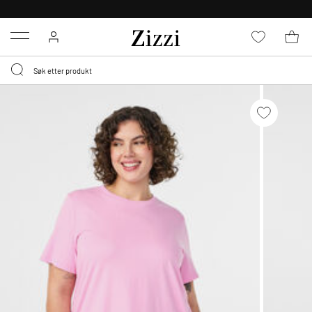
GRATIS LEVERING
FRA 699,- *
Menu