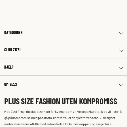
KATEGORIER
CLUB ZIZZI
HJELP
OM ZIZZI
PLUS SIZE FASHION UTEN KOMPROMISS
Hos Zizzi finner du plus size-klær for kvinner som vil kle seg akkurat slik de vil – uten å
gå på kompromiss med passform, komfort eller de nyeste trendene. Vi designer
mote i størrelsene 40–64 med en forståelse for kvinnekroppen, og sørger for at