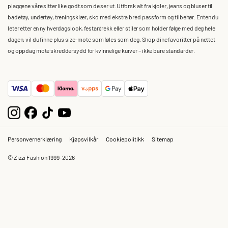
plaggene våre sitter like godt som de ser ut. Utforsk alt fra kjoler, jeans og bluser til
badetøy, undertøy, treningsklær, sko med ekstra bred passform og tilbehør. Enten du
leter etter en ny hverdagslook, festantrekk eller stiler som holder følge med deg hele
dagen, vil du finne plus size-mote som føles som deg. Shop dine favoritter på nettet
og oppdag mote skreddersydd for kvinnelige kurver – ikke bare standarder.
Personvernerklæring
Kjøpsvilkår
Cookiepolitikk
Sitemap
© Zizzi Fashion 1999-2026