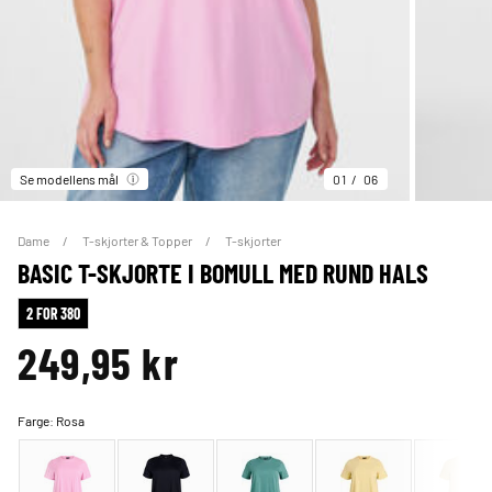
Se modellens mål
01
06
Dame
T-skjorter & Topper
T-skjorter
BASIC T-SKJORTE I BOMULL MED RUND HALS
2 FOR 380
249,95 kr
Farge:
Rosa