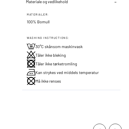
Materiale og vedlikehold
MATERIALER:
100% Bomull
WASHING INSTRUCTIONS:
30°C skånsom maskinvask
Tåler ikke bleking
Tåler ikke tørketromling
Kan strykes ved middels temperatur
Må ikke renses