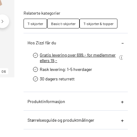
Relaterte kategorier
T-skjorter
Basic t-skjorter
T-skjorter & topper
Hos Zizzi får du
Gratis levering over 699.- for medlemmer
ellers 19,-
Rask levering: 1-5 hverdager
06
06
06
30 dagers returrett
Produktinformasjon
Størrelsesguide og produktmålinger