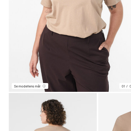
Se modellens mål
01