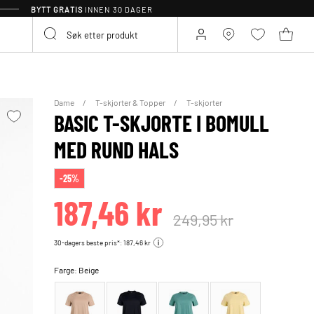
BYTT GRATIS
INNEN 30 DAGER
Dame
T-skjorter & Topper
T-skjorter
BASIC T-SKJORTE I BOMULL
MED RUND HALS
-25%
187,46 kr
249,95 kr
30-dagers beste pris*: 187,46 kr
Farge:
Beige