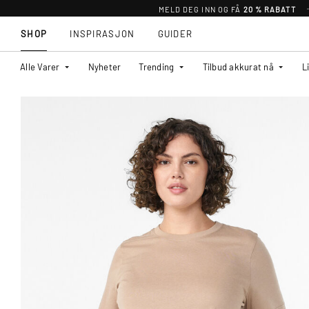
MELD DEG INN OG FÅ
20 % RABATT
SHOP
INSPIRASJON
GUIDER
Alle Varer
Nyheter
Trending
Tilbud akkurat nå
L