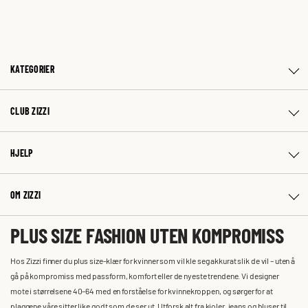
KATEGORIER
CLUB ZIZZI
HJELP
OM ZIZZI
PLUS SIZE FASHION UTEN KOMPROMISS
Hos Zizzi finner du plus size-klær for kvinner som vil kle seg akkurat slik de vil – uten å
gå på kompromiss med passform, komfort eller de nyeste trendene. Vi designer
mote i størrelsene 40–64 med en forståelse for kvinnekroppen, og sørger for at
plaggene våre sitter like godt som de ser ut. Utforsk alt fra kjoler, jeans og bluser til