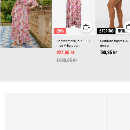
-20%
2 FOR 300
NYHETE
Chiffon maxikjole
Solbrune tights i 25
med V-hals og
denier
rysjekant
823,96 kr
199,95 kr
Price reduced from
1 029,95 kr
to