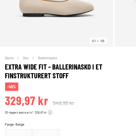
01
05
Dame
Sko
Ballerinasko
EXTRA WIDE FIT - BALLERINASKO I ET
FINSTRUKTURERT STOFF
-40%
329,97 kr
549,95 kr
30-dagers beste pris*: 329,97 kr
Farge:
Beige