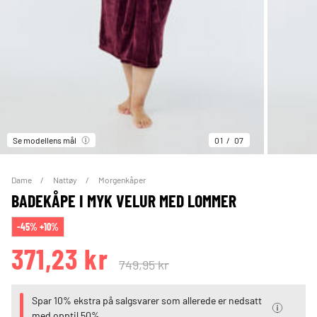
Se modellens mål
01
07
Dame
Nattøy
Morgenkåper
BADEKÅPE I MYK VELUR MED LOMMER
-45% +10%
371,23 kr
749,95 kr
Spar 10% ekstra på salgsvarer som allerede er nedsatt
med opptil 50%