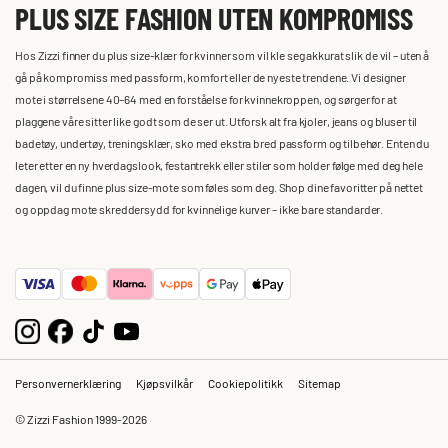
PLUS SIZE FASHION UTEN KOMPROMISS
Hos Zizzi finner du plus size-klær for kvinner som vil kle seg akkurat slik de vil – uten å
gå på kompromiss med passform, komfort eller de nyeste trendene. Vi designer
mote i størrelsene 40–64 med en forståelse for kvinnekroppen, og sørger for at
plaggene våre sitter like godt som de ser ut. Utforsk alt fra kjoler, jeans og bluser til
badetøy, undertøy, treningsklær, sko med ekstra bred passform og tilbehør. Enten du
leter etter en ny hverdagslook, festantrekk eller stiler som holder følge med deg hele
dagen, vil du finne plus size-mote som føles som deg. Shop dine favoritter på nettet
og oppdag mote skreddersydd for kvinnelige kurver – ikke bare standarder.
Personvernerklæring
Kjøpsvilkår
Cookiepolitikk
Sitemap
© Zizzi Fashion 1999-2026