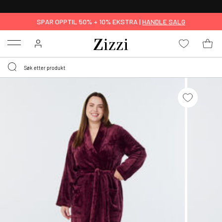
GRATIS LEVERING
FRA 699,- *
SPAR OPPTIL 50% + 10% EKSTRA |
HANDLE SALG
Menu