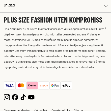
OM ZIZZI
PLUS SIZE FASHION UTEN KOMPROMISS
Hos Zizzi finner du plus size-klær for kvinner som vil kle seg akkurat slik de vil – uten å
gå på kompromiss med passform, komfort eller de nyeste trendene. Vi designer
mote i størrelsene 40–64 med en forståelse for kvinnekroppen, og sørger for at
plaggene våre sitter like godt som de ser ut. Utforsk alt fra kjoler, jeans og bluser til
badetøy, undertøy, treningsklær, sko med ekstra bred passform og tilbehør. Enten du
leter etter en ny hverdagslook, festantrekk eller stiler som holder følge med deg hele
dagen, vil du finne plus size-mote som føles som deg. Shop dine favoritter på nettet
og oppdag mote skreddersydd for kvinnelige kurver – ikke bare standarder.
Personvernerklæring
Kjøpsvilkår
Cookiepolitikk
Sitemap