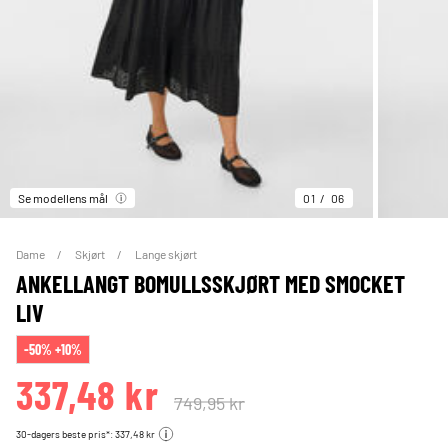
Se modellens mål
01
06
Dame
Skjørt
Lange skjørt
ANKELLANGT BOMULLSSKJØRT MED SMOCKET
LIV
-50% +10%
337,48 kr
749,95 kr
30-dagers beste pris*: 337,48 kr